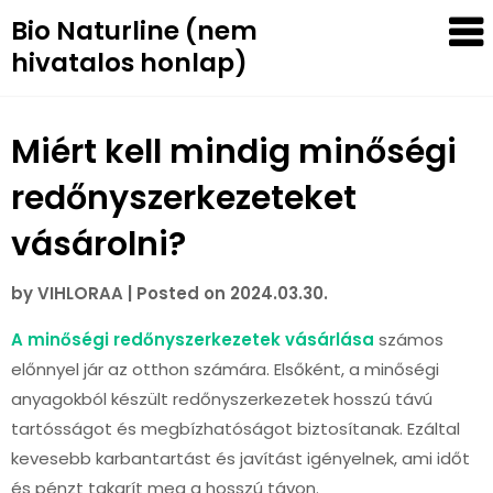
Skip
Bio Naturline (nem
to
hivatalos honlap)
content
Miért kell mindig minőségi
redőnyszerkezeteket
vásárolni?
by
VIHLORAA
|
Posted on
2024.03.30.
A minőségi redőnyszerkezetek vásárlása
számos
előnnyel jár az otthon számára. Elsőként, a minőségi
anyagokból készült redőnyszerkezetek hosszú távú
tartósságot és megbízhatóságot biztosítanak. Ezáltal
kevesebb karbantartást és javítást igényelnek, ami időt
és pénzt takarít meg a hosszú távon.