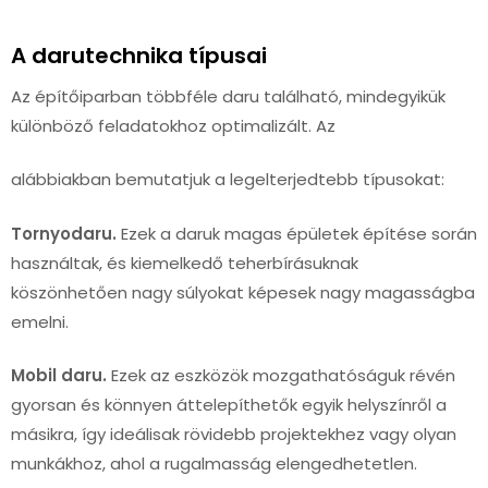
A darutechnika típusai
Az építőiparban többféle daru található, mindegyikük
különböző feladatokhoz optimalizált. Az
alábbiakban bemutatjuk a legelterjedtebb típusokat:
Tornyodaru.
Ezek a daruk magas épületek építése során
használtak, és kiemelkedő teherbírásuknak
köszönhetően nagy súlyokat képesek nagy magasságba
emelni.
Mobil daru.
Ezek az eszközök mozgathatóságuk révén
gyorsan és könnyen áttelepíthetők egyik helyszínről a
másikra, így ideálisak rövidebb projektekhez vagy olyan
munkákhoz, ahol a rugalmasság elengedhetetlen.