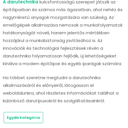
A darutechnika
kulcsfontosságú szerepet játszik az
építőiparban és számos más ágazatban, ahol nehéz és
nagyméretű anyagok mozgatására van szükség. Az
emelőgépek alkalmazása nemcsak a munkafolyamatok
hatékonyságát növeli, hanem jelentős mértékben
hozzájárul a munkabiztonság javításához is. Az
innovációk és technológiai fejlesztések révén a
darutechnika folyamatosan fejlődik, új lehetőségeket
kínálva a modern építőipar és egyéb iparágak számára.
Ha többet szeretne megtudni a darutechnika
alkalmazásáról és előnyeiről, látogasson el
weboldalunkra, ahol részletes információkat találhat a
különböző darutípusokról és szolgáltatásainkról.
Egyéb kategória