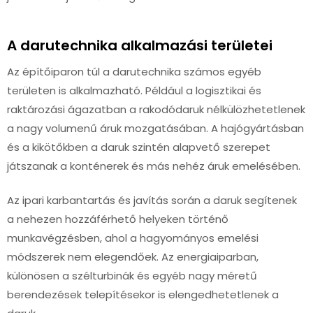
A darutechnika alkalmazási területei
Az építőiparon túl a darutechnika számos egyéb
területen is alkalmazható. Például a logisztikai és
raktározási ágazatban a rakodódaruk nélkülözhetetlenek
a nagy volumenű áruk mozgatásában. A hajógyártásban
és a kikötőkben a daruk szintén alapvető szerepet
játszanak a konténerek és más nehéz áruk emelésében.
Az ipari karbantartás és javítás során a daruk segítenek
a nehezen hozzáférhető helyeken történő
munkavégzésben, ahol a hagyományos emelési
módszerek nem elegendőek. Az energiaiparban,
különösen a szélturbinák és egyéb nagy méretű
berendezések telepítésekor is elengedhetetlenek a