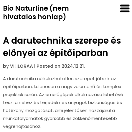
Skip
Bio Naturline (nem
to
hivatalos honlap)
content
A darutechnika szerepe és
előnyei az építőiparban
by
VIHLORAA
|
Posted on
2024.12.21.
A darutechnika nélkülözhetetlen szerepet játszik az
építőiparban, különösen a nagy volumenű és komplex
projektek során. Az emelőgépek alkalmazása lehetővé
teszi a nehéz és terjedelmes anyagok biztonságos és
hatékony mozgatását, ami jelentősen hozzájárul a
munkafolyamatok gyorsabb és zökkenőmentesebb
végrehajtásához.