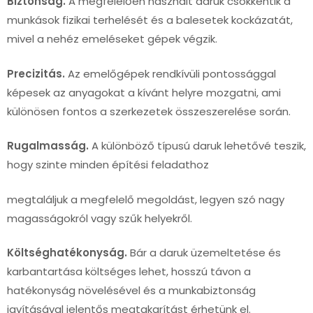
Biztonság.
A megfelelően használt daruk csökkentik a
munkások fizikai terhelését és a balesetek kockázatát,
mivel a nehéz emeléseket gépek végzik.
Precizitás.
Az emelőgépek rendkívüli pontossággal
képesek az anyagokat a kívánt helyre mozgatni, ami
különösen fontos a szerkezetek összeszerelése során.
Rugalmasság.
A különböző típusú daruk lehetővé teszik,
hogy szinte minden építési feladathoz
megtaláljuk a megfelelő megoldást, legyen szó nagy
magasságokról vagy szűk helyekről.
Költséghatékonyság.
Bár a daruk üzemeltetése és
karbantartása költséges lehet, hosszú távon a
hatékonyság növelésével és a munkabiztonság
javításával jelentős megtakarítást érhetünk el.