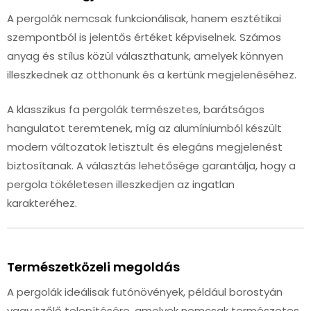
A pergolák nemcsak funkcionálisak, hanem esztétikai
szempontból is jelentős értéket képviselnek. Számos
anyag és stílus közül választhatunk, amelyek könnyen
illeszkednek az otthonunk és a kertünk megjelenéséhez.
A klasszikus fa pergolák természetes, barátságos
hangulatot teremtenek, míg az alumíniumból készült
modern változatok letisztult és elegáns megjelenést
biztosítanak. A választás lehetősége garantálja, hogy a
pergola tökéletesen illeszkedjen az ingatlan
karakteréhez.
Természetközeli megoldás
A pergolák ideálisak futónövények, például borostyán
vagy szőlő telepítésére, amelyek nemcsak természetes