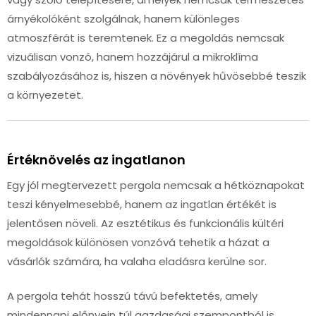
árnyékolóként szolgálnak, hanem különleges
atmoszférát is teremtenek. Ez a megoldás nemcsak
vizuálisan vonzó, hanem hozzájárul a mikroklíma
szabályozásához is, hiszen a növények hűvösebbé teszik
a környezetet.
Értéknövelés az ingatlanon
Egy jól megtervezett pergola nemcsak a hétköznapokat
teszi kényelmesebbé, hanem az ingatlan értékét is
jelentősen növeli. Az esztétikus és funkcionális kültéri
megoldások különösen vonzóvá tehetik a házat a
vásárlók számára, ha valaha eladásra kerülne sor.
A pergola tehát hosszú távú befektetés, amely
mindennapi előnyein túl gazdasági szempontból is