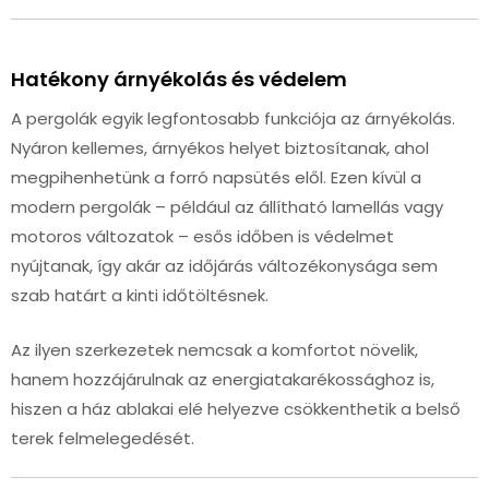
Hatékony árnyékolás és védelem
A pergolák egyik legfontosabb funkciója az árnyékolás.
Nyáron kellemes, árnyékos helyet biztosítanak, ahol
megpihenhetünk a forró napsütés elől. Ezen kívül a
modern pergolák – például az állítható lamellás vagy
motoros változatok – esős időben is védelmet
nyújtanak, így akár az időjárás változékonysága sem
szab határt a kinti időtöltésnek.
Az ilyen szerkezetek nemcsak a komfortot növelik,
hanem hozzájárulnak az energiatakarékossághoz is,
hiszen a ház ablakai elé helyezve csökkenthetik a belső
terek felmelegedését.