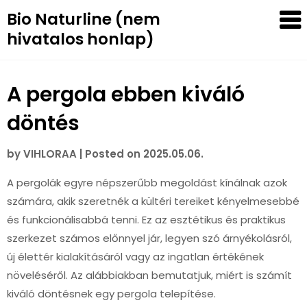
Skip
Bio Naturline (nem
to
hivatalos honlap)
content
A pergola ebben kiváló
döntés
by
VIHLORAA
|
Posted on
2025.05.06.
A pergolák egyre népszerűbb megoldást kínálnak azok
számára, akik szeretnék a kültéri tereiket kényelmesebbé
és funkcionálisabbá tenni. Ez az esztétikus és praktikus
szerkezet számos előnnyel jár, legyen szó árnyékolásról,
új élettér kialakításáról vagy az ingatlan értékének
növeléséről. Az alábbiakban bemutatjuk, miért is számít
kiváló döntésnek egy pergola telepítése.