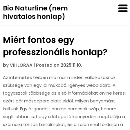
Skip
Bio Naturline (nem
to
hivatalos honlap)
content
Miért fontos egy
professzionális honlap?
by
VIHLORAA
|
Posted on
2025.11.10.
Az internetes térben ma már minden vállalkozásnak
szüksége van egy jól működő, igényes weboldalra. A
fogyasztók többsége az első információkat online keresi,
ezért pár másodperc alatt eldől, milyen benyomást
keltünk. Egy átgondolt honlap nemcsak szép, hanem
segít abban is, hogy a látogató könnyedén megtalálja a
számára fontos tartalmakat, és bizalommal forduljon a