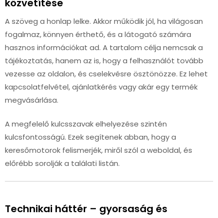
közvetítése
A szöveg a honlap lelke. Akkor működik jól, ha világosan
fogalmaz, könnyen érthető, és a látogató számára
hasznos információkat ad. A tartalom célja nemcsak a
tájékoztatás, hanem az is, hogy a felhasználót tovább
vezesse az oldalon, és cselekvésre ösztönözze. Ez lehet
kapcsolatfelvétel, ajánlatkérés vagy akár egy termék
megvásárlása.
A megfelelő kulcsszavak elhelyezése szintén
kulcsfontosságú. Ezek segítenek abban, hogy a
keresőmotorok felismerjék, miről szól a weboldal, és
előrébb sorolják a találati listán.
Technikai háttér – gyorsaság és