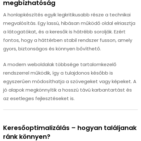
megbízhatóság
A honlapkészítés egyik legkritikusabb része a technikai
megvalósítás. Egy lassú, hibásan működő oldal elriasztja
a látogatókat, és a keresők is hátrébb sorolják. Ezért
fontos, hogy a háttérben stabil rendszer fusson, amely
gyors, biztonságos és könnyen bővíthető.
A modern weboldalak többsége tartalomkezelő
rendszerrel működik, így a tulajdonos később is
egyszerűen módosíthatja a szövegeket vagy képeket. A
jó alapok megkönnyítik a hosszú távú karbantartást és
az esetleges fejlesztéseket is.
Keresőoptimalizálás – hogyan találjanak
ránk könnyen?