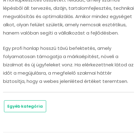
lépésből áll: tervezés, dizájn, tartalomfejlesztés, technikai
megvalósítás és optimalizálás. Amikor mindez egységet
alkot, olyan felület születik, amely nemcsak esztétikus,
hanem valóban segíti a vállalkozást a fejlődésben.
Egy profi honlap hosszú távú befektetés, amely
folyamatosan támogatja a márkaépítést, növeli a
bizalmat és új ügyfeleket vonz. Ha elérkezettnek látod az
időt a megújulásra, a megfelelő szakmai háttér
biztosítja, hogy a webes jelenléted értéket teremtsen.
Egyéb kategória