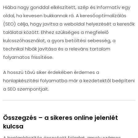
Hiába nagy gonddal elkészített, szép és informatív egy
oldal, ha kevesen bukkannak rá. A keresőoptimalizálás
(SEO) célja, hogy javítsa a weboldal helyezését a keresők
találatai között. Ehhez szükséges a megfelelő
kulcsszóhasználat, a gyors betöltési sebesség, a
technikai hibák javítása és a releváns tartalom
folyamatos frissítése.
A hosszú távú siker érdekében érdemes a
honlapkészítési folyamatba már a kezdetektől beépíteni
a SEO szempontjait.
Összegzés – a sikeres online jelenlét
kulcsa
A honlapkészítés összetett feladat, amely számos