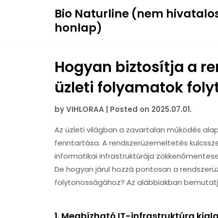
Skip
Bio Naturline (nem hivatalo
to
honlap)
content
Hogyan biztosítja a r
üzleti folyamatok fol
by
VIHLORAA
|
Posted on
2025.07.01.
Az üzleti világban a zavartalan működés ala
fenntartása. A rendszerüzemeltetés kulcssze
informatikai infrastruktúrája zökkenőmentesen
De hogyan járul hozzá pontosan a rendszerü
folytonosságához? Az alábbiakban bemutat
1.
Megbízható IT-infrastruktúra kial