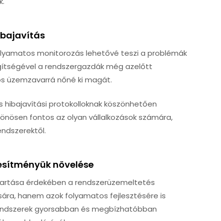
k.
ibajavítás
olyamatos monitorozás lehetővé teszi a problémák
segítségével a rendszergazdák még azelőtt
os üzemzavarrá nőné ki magát.
 hibajavítási protokolloknak köszönhetően
ülönösen fontos az olyan vállalkozások számára,
ndszerektől.
jesítményük növelése
tartása érdekében a rendszerüzemeltetés
ra, hanem azok folyamatos fejlesztésére is
-rendszerek gyorsabban és megbízhatóbban