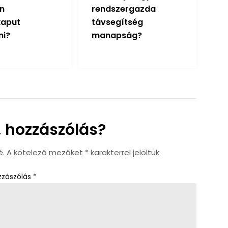
n
rendszergazda
kaput
távsegítség
ni?
manapság?
 hozzászólás?
é.
A kötelező mezőket
*
karakterrel jelöltük
zzászólás
*