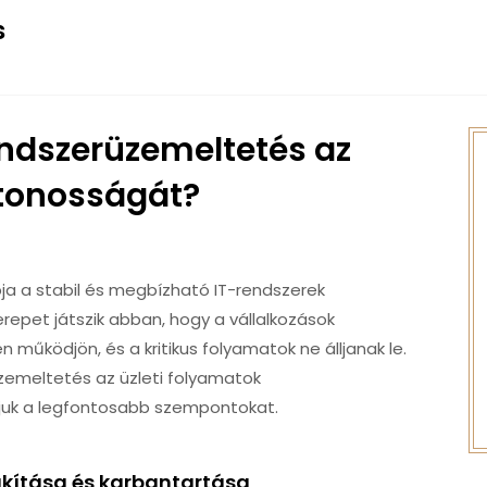
s
endszerüzemeltetés az
ytonosságát?
pja a stabil és megbízható IT-rendszerek
repet játszik abban, hogy a vállalkozások
 működjön, és a kritikus folyamatok ne álljanak le.
zemeltetés az üzleti folyamatok
juk a legfontosabb szempontokat.
akítása és karbantartása