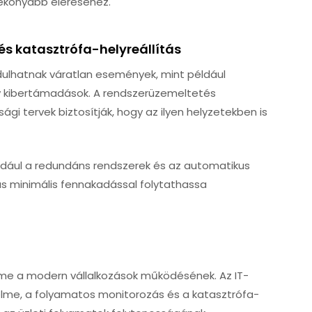
tékonyabb eléréséhez.
és katasztrófa-helyreállítás
ordulhatnak váratlan események, mint például
y kibertámadások. A rendszerüzemeltetés
gi tervek biztosítják, hogy az ilyen helyzetekben is
például a redundáns rendszerek és az automatikus
ás minimális fennakadással folytathassa
me a modern vállalkozások működésének. Az IT-
elme, a folyamatos monitorozás és a katasztrófa-