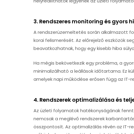
helyreállíthatók legyenek az üzleti folyamato
3.
Rendszeres monitoring és gyors h
A rendszerüzemeltetés során alkalmazott f
korai felismerését. Az előrejelző eszközök 
beavatkozhatnak, hogy egy kisebb hiba súly
Ha mégis bekövetkezik egy probléma, a gyors
minimalizálható a leállások időtartama. Ez k
amelyek napi működése erősen függ az IT-re
4.
Rendszerek optimalizálása és tel
Az üzleti folyamatok hatékonyságának fenn
nemcsak a meglévő rendszerek karbantartásá
összpontosít. Az optimalizálás révén az IT