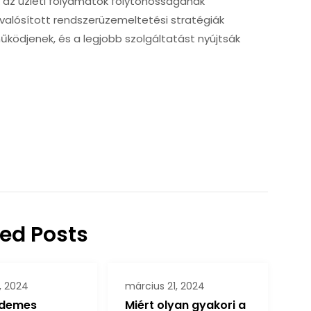
k az üzleti folyamatok folytonosságának
gvalósított rendszerüzemeltetési stratégiák
űködjenek, és a legjobb szolgáltatást nyújtsák
ted Posts
, 2024
március 21, 2024
rdemes
Miért olyan gyakori a