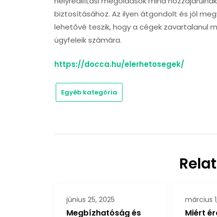
helyreállítási megoldások mind hozzájárulna
biztosításához. Az ilyen átgondolt és jól me
lehetővé teszik, hogy a cégek zavartalanul m
ügyfeleik számára.
https://docca.hu/elerhetosegek/
Egyéb kategória
Rela
június 25, 2025
március 1
Megbízhatóság és
Miért é