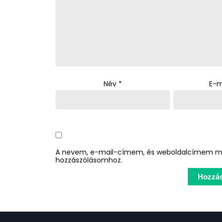
Név
*
E-m
A nevem, e-mail-címem, és weboldalcímem m
hozzászólásomhoz.