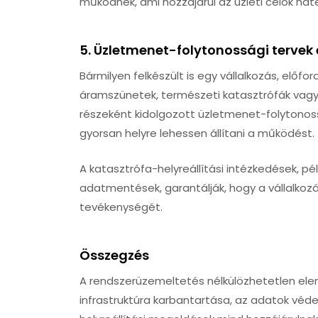
működnek, ami hozzájárul az üzleti célok ha
5.
Üzletmenet-folytonossági tervek 
Bármilyen felkészült is egy vállalkozás, előf
áramszünetek, természeti katasztrófák vag
részeként kidolgozott üzletmenet-folytonossá
gyorsan helyre lehessen állítani a működést.
A katasztrófa-helyreállítási intézkedések, 
adatmentések, garantálják, hogy a vállalkoz
tevékenységét.
Összegzés
A rendszerüzemeltetés nélkülözhetetlen ele
infrastruktúra karbantartása, az adatok véd