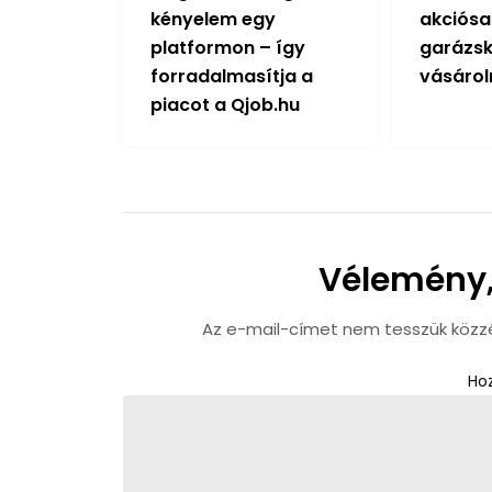
kényelem egy
akciósa
platformon – így
garázs
forradalmasítja a
vásárol
piacot a Qjob.hu
Vélemény,
Az e-mail-címet nem tesszük közz
Ho