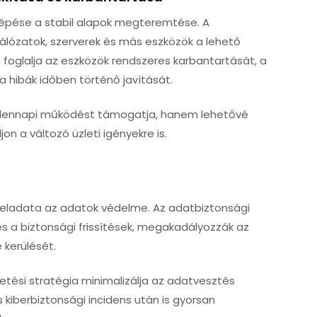
lépése a stabil alapok megteremtése. A
hálózatok, szerverek és más eszközök a lehető
foglalja az eszközök rendszeres karbantartását, a
 a hibák időben történő javítását.
ndennapi működést támogatja, hanem lehetővé
on a változó üzleti igényekre is.
feladata az adatok védelme. Az adatbiztonsági
és a biztonsági frissítések, megakadályozzák az
 kerülését.
etési stratégia minimalizálja az adatvesztés
 kiberbiztonsági incidens után is gyorsan