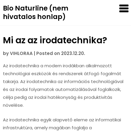
Skip
Bio Naturline (nem
to
hivatalos honlap)
content
Mi az az irodatechnika?
by
VIHLORAA
|
Posted on
2023.12.20.
Az irodatechnika a modern irodákban alkalmazott
technológiai eszközök és rendszerek átfogó fogalmát
takarja. Az irodatechnika az információs technológiával
és az irodai folyamatok automatizálásával foglalkozik,
célja pedig az irodai hatékonyság és produktivitás
növelése.
Az irodatechnika egyik alapvető eleme az informatikai
infrastruktúra, amely magában foglalja a