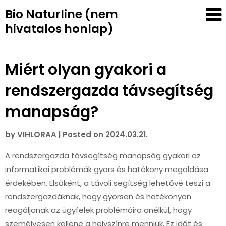
Skip
Bio Naturline (nem
to
hivatalos honlap)
content
Miért olyan gyakori a
rendszergazda távsegítség
manapság?
by
VIHLORAA
|
Posted on
2024.03.21.
A rendszergazda távsegítség manapság gyakori az
informatikai problémák gyors és hatékony megoldása
érdekében. Elsőként, a távoli segítség lehetővé teszi a
rendszergazdáknak, hogy gyorsan és hatékonyan
reagáljanak az ügyfelek problémáira anélkül, hogy
személyesen kellene a helyszínre menniük. Ez időt és