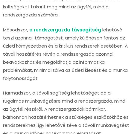
költségeket takarít meg mind az ügyfél, mind a
rendszergazda számára.
Másodszor,
a rendszergazda távsegítség
lehetővé
teszi azonnali támogatást, amely különösen fontos az
üzleti környezetben és a kritikus rendszerek esetében. A
távoli hozzáférés révén a rendszergazda azonnal
beavatkozhat és megoldhatja az informatikai
problémákat, minimalizálva az üzleti kiesést és a munka
folytonosságát.
Harmadszor, a távoli segítség lehetőséget ad a
rugalmas munkavégzésre mind a rendszergazda, mind
az ügyfél részéről. A rendszergazdák bármikor,
bárhonnan hozzáférhetnek a szükséges eszközökhöz és
rendszerekhez, így lehetővé téve a távoli munkavégzést
és a munka időbeli hatékonyabb elosztását.