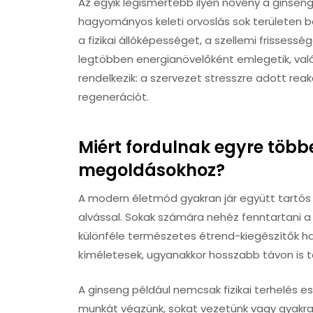
Az egyik legismertebb ilyen növény a ginsen
hagyományos keleti orvoslás sok területen b
a fizikai állóképességet, a szellemi frissess
legtöbben energianövelőként emlegetik, va
rendelkezik: a szervezet stresszre adott reak
regenerációt.
Miért fordulnak egyre több
megoldásokhoz?
A modern életmód gyakran jár együtt tartós 
alvással. Sokak számára nehéz fenntartani a 
különféle természetes étrend-kiegészítők ha
kíméletesek, ugyanakkor hosszabb távon is
A ginseng például nemcsak fizikai terhelés e
munkát végzünk, sokat vezetünk vagy gyakran