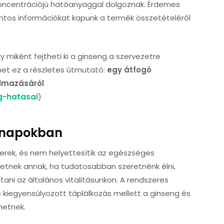
 koncentrációjú hatóanyaggal dolgoznak. Érdemes
pontos információkat kapunk a termék összetételéről
 miként fejtheti ki a ginseng a szervezetre
het ez a részletes útmutató:
egy átfogó
almazásáról
g-hatasai
)
ennapokban
rek, és nem helyettesítik az egészséges
etnek annak, ha tudatosabban szeretnénk élni,
tani az általános vitalitásunkon. A rendszeres
kiegyensúlyozott táplálkozás mellett a ginseng és
hetnek.