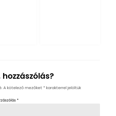
 hozzászólás?
é.
A kötelező mezőket
*
karakterrel jelöltük
zzászólás
*