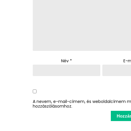
Név
*
E-m
A nevem, e-mail-címem, és weboldalcímem m
hozzászólásomhoz.