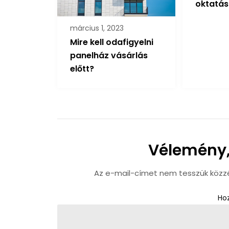
oktatás
március 1, 2023
Mire kell odafigyelni
panelház vásárlás
előtt?
Vélemény,
Az e-mail-címet nem tesszük közz
Ho