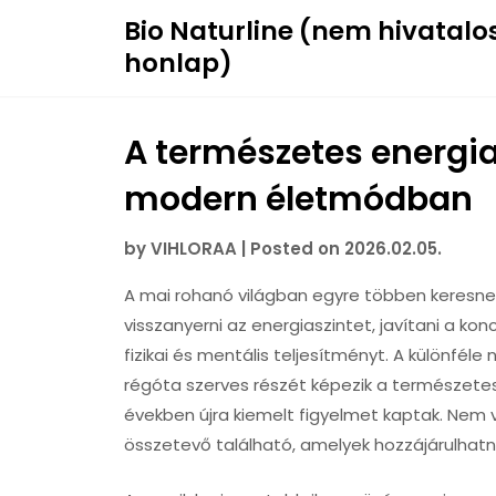
Skip
Bio Naturline (nem hivatalo
to
honlap)
content
A természetes energi
modern életmódban
by
VIHLORAA
|
Posted on
2026.02.05.
A mai rohanó világban egyre többen keresn
visszanyerni az energiaszintet, javítani a 
fizikai és mentális teljesítményt. A különfél
régóta szerves részét képezik a természete
években újra kiemelt figyelmet kaptak. Nem 
összetevő található, amelyek hozzájárulhatna