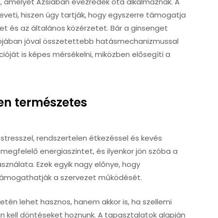
g, amelyet Ázsiában évezredek óta alkalmaznak. A
eveti, hiszen úgy tartják, hogy egyszerre támogatja
éget és az általános közérzetet. Bár a ginsenget
lójában jóval összetettebb hatásmechanizmussal
cióját is képes mérsékelni, miközben elősegíti a
en természetes
stresszel, rendszertelen étkezéssel és kevés
megfelelő energiaszintet, és ilyenkor jön szóba a
sználata. Ezek egyik nagy előnye, hogy
 támogathatják a szervezet működését.
setén lehet hasznos, hanem akkor is, ha szellemi
 kell döntéseket hoznunk. A tapasztalatok alapján