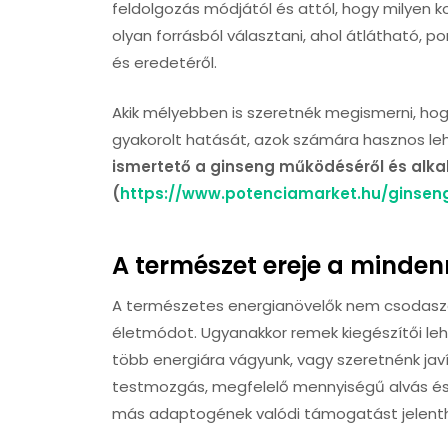
feldolgozás módjától és attól, hogy milyen
olyan forrásból választani, ahol átlátható, 
és eredetéről.
Akik mélyebben is szeretnék megismerni, hogy
gyakorolt hatását, azok számára hasznos le
ismertető a ginseng működéséről és alk
(
https://www.potenciamarket.hu/ginsen
A természet ereje a mind
A természetes energianövelők nem csodasze
életmódot. Ugyanakkor remek kiegészítői leh
több energiára vágyunk, vagy szeretnénk javí
testmozgás, megfelelő mennyiségű alvás és 
más adaptogének valódi támogatást jelent