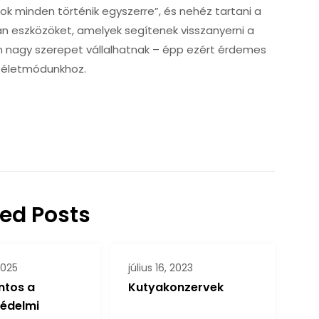
sok minden történik egyszerre”, és nehéz tartani a
an eszközöket, amelyek segítenek visszanyerni a
 nagy szerepet vállalhatnak – épp ezért érdemes
át életmódunkhoz.
ted Posts
 2025
július 16, 2023
ontos a
Kutyakonzervek
édelmi