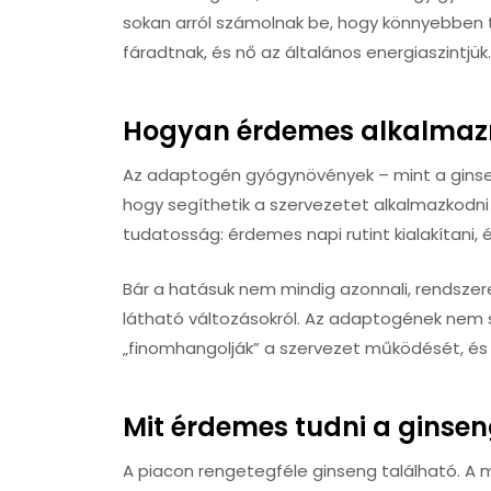
sokan arról számolnak be, hogy könnyebben 
fáradtnak, és nő az általános energiaszintjük.
Hogyan érdemes alkalmazn
Az adaptogén gyógynövények – mint a ginse
hogy segíthetik a szervezetet alkalmazkodni
tudatosság: érdemes napi rutint kialakítani, 
Bár a hatásuk nem mindig azonnali, rendsze
látható változásokról. Az adaptogének nem s
„finomhangolják” a szervezet működését, és t
Mit érdemes tudni a ginsen
A piacon rengetegféle ginseng található. A 