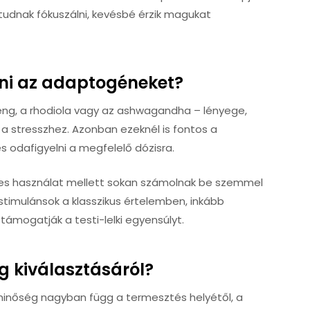
tudnak fókuszálni, kevésbé érzik magukat
i az adaptogéneket?
ng, a rhodiola vagy az ashwagandha – lényege,
 a stresszhez. Azonban ezeknél is fontos a
és odafigyelni a megfelelő dózisra.
res használat mellett sokan számolnak be szemmel
timulánsok a klasszikus értelemben, inkább
ámogatják a testi-lelki egyensúlyt.
g kiválasztásáról?
minőség nagyban függ a termesztés helyétől, a