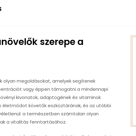
s
anövelők szerepe a
ek olyan megoldásokat, amelyek segítenek
koncentrációt vagy éppen támogatni a mindennapi
e növényi kivonatok, adaptogének és vitaminok
s életmódot követők eszköztárának, és az utóbbi
véletlenül: a természetben számtalan olyan
k a vitalitás fenntartásához.