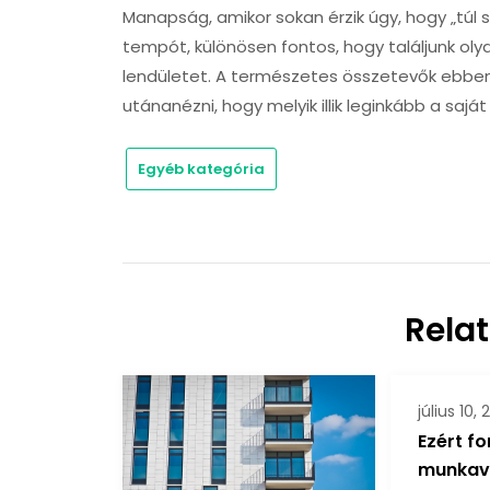
Manapság, amikor sokan érzik úgy, hogy „túl 
tempót, különösen fontos, hogy találjunk oly
lendületet. A természetes összetevők ebben
utánanézni, hogy melyik illik leginkább a saj
Egyéb kategória
Rela
július 10,
Ezért f
munkav