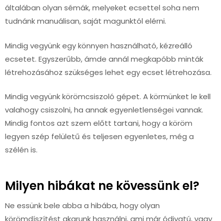
általában olyan sémák, melyeket ecsettel soha nem
tudnánk manuálisan, saját magunktól elérni.
Mindig vegyünk egy könnyen használható, kézreálló
ecsetet. Egyszerűbb, ámde annál megkapóbb minták
létrehozásához szükséges lehet egy ecset létrehozása.
Mindig vegyünk körömcsiszoló gépet. A körmünket le kell
valahogy csiszolni, ha annak egyenletlenségei vannak.
Mindig fontos azt szem előtt tartani, hogy a köröm
legyen szép felületű és teljesen egyenletes, még a
szélén is.
Milyen hibákat ne kövessünk el?
Ne essünk bele abba a hibába, hogy olyan
körömdíszítést akarunk használni, ami már ódivatú, vagy