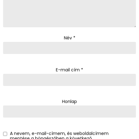
Név
*
E-mail cím
*
Honlap
A nevem, e-mail-címem, és weboldalcímem
mentése a böngészőben a következő