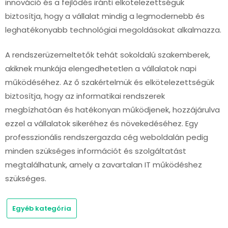
innováció és a fejlődés iránti elkötelezettségük
biztosítja, hogy a vállalat mindig a legmodernebb és
leghatékonyabb technológiai megoldásokat alkalmazza.
A rendszerüzemeltetők tehát sokoldalú szakemberek,
akiknek munkája elengedhetetlen a vállalatok napi
működéséhez. Az ő szakértelmük és elkötelezettségük
biztosítja, hogy az informatikai rendszerek
megbízhatóan és hatékonyan működjenek, hozzájárulva
ezzel a vállalatok sikeréhez és növekedéséhez. Egy
professzionális rendszergazda cég weboldalán pedig
minden szükséges információt és szolgáltatást
megtalálhatunk, amely a zavartalan IT működéshez
szükséges.
Egyéb kategória