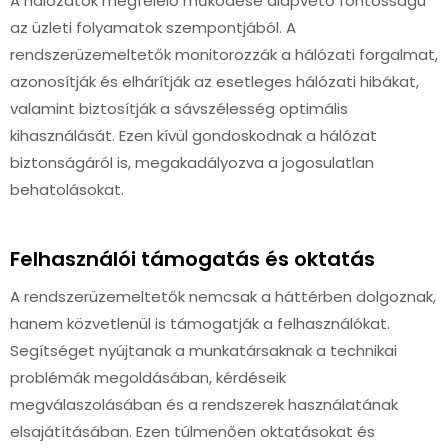
A hálózatok megfelelő működése alapvető fontosságú
az üzleti folyamatok szempontjából. A
rendszerüzemeltetők monitorozzák a hálózati forgalmat,
azonosítják és elhárítják az esetleges hálózati hibákat,
valamint biztosítják a sávszélesség optimális
kihasználását. Ezen kívül gondoskodnak a hálózat
biztonságáról is, megakadályozva a jogosulatlan
behatolásokat.
Felhasználói támogatás és oktatás
A rendszerüzemeltetők nemcsak a háttérben dolgoznak,
hanem közvetlenül is támogatják a felhasználókat.
Segítséget nyújtanak a munkatársaknak a technikai
problémák megoldásában, kérdéseik
megválaszolásában és a rendszerek használatának
elsajátításában. Ezen túlmenően oktatásokat és