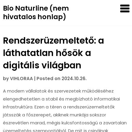
Skip
Bio Naturline (nem
to
hivatalos honlap)
content
Rendszerüzemeltető: a
láthatatlan hősök a
digitális világban
by
VIHLORAA
|
Posted on
2024.10.26.
A modern vállalatok és szervezetek működéséhez
elengedhetetlen a stabil és megbízható informatikai
infrastruktúra. Ezen a téren a rendszerüzemeltetők
játsszák a főszerepet, akiknek munkája sokszor
észrevétlen marad, mégis kulcsfontosságú a zavartalan
üzemeltetés szempontjából. De mit is csinálnak