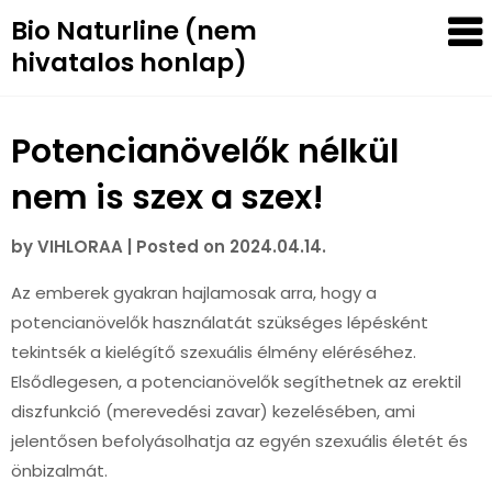
Skip
Bio Naturline (nem
to
hivatalos honlap)
content
Potencianövelők nélkül
nem is szex a szex!
by
VIHLORAA
|
Posted on
2024.04.14.
Az emberek gyakran hajlamosak arra, hogy a
potencianövelők használatát szükséges lépésként
tekintsék a kielégítő szexuális élmény eléréséhez.
Elsődlegesen, a potencianövelők segíthetnek az erektil
diszfunkció (merevedési zavar) kezelésében, ami
jelentősen befolyásolhatja az egyén szexuális életét és
önbizalmát.